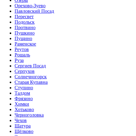
Озёры
Орехово-Зуево
Павловский Посад
Пересвет
Подольск
Протвино
Пушкино
Пущино
Раменское
Реутов
Рошаль
Руза
Сергиев Посад
Серпухов
Солнечногорск
Старая Купавна
Ступино
Талдом
Фрязино
Химки
Хотьково
Черноголовка
Чехов
Шатура
Щёлково