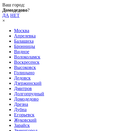
Ваш город:
Домодедово
?
ДА
НЕТ
×
Москва
Апрелевка
Балашиха
Бронницы
Видное
Волоколамск
Воскресенск
Высоковск
Голицыно
Дедовск
Дзержинский
Дмитров
Долгопрудный
Домодедово
Дрезна
Дубна
Егорьевск
Жуковский
Зарайск
Звенигород