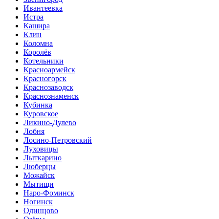
Ивантеевка
Истра
Кашира
Клин
Коломна
Королёв
Котельники
Красноармейск
Красногорск
Краснозаводск
Краснознаменск
Кубинка
Куровское
Ликино-Дулево
Лобня
Лосино-Петровский
Луховицы
Лыткарино
Люберцы
Можайск
Мытищи
Наро-Фоминск
Ногинск
Одинцово